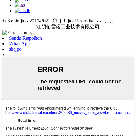
© Kopirajto - 2010-2021: Ĉiuj Rajtoj Rezervitaj.
- - , , , , , ,
江阴佰雷诺工业技术有限公司
Sendu Retpoŝton
WhatsApp
skajpo
x