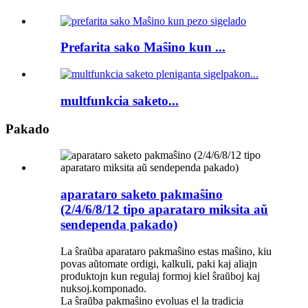
Prefarita sako Maŝino kun ...
multfunkcia saketo...
Pakado
aparataro saketo pakmaŝino
(2/4/6/8/12 tipo aparataro miksita aŭ
sendependa pakado)
La ŝraŭba aparataro pakmaŝino estas maŝino, kiu
povas aŭtomate ordigi, kalkuli, paki kaj aliajn
produktojn kun regulaj formoj kiel ŝraŭboj kaj
nuksoj.komponado.
La ŝraŭba pakmaŝino evoluas el la tradicia