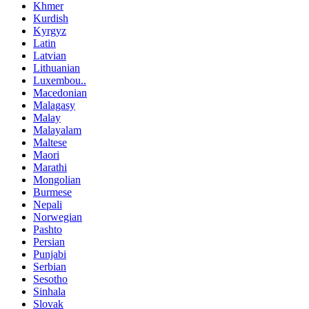
Khmer
Kurdish
Kyrgyz
Latin
Latvian
Lithuanian
Luxembou..
Macedonian
Malagasy
Malay
Malayalam
Maltese
Maori
Marathi
Mongolian
Burmese
Nepali
Norwegian
Pashto
Persian
Punjabi
Serbian
Sesotho
Sinhala
Slovak