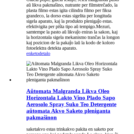
aŭ likva pakmaŝino, nutrante per filmstreĉado, la
plasta filmo estas igita cilindra filmo per fiksa
grandeco, la dorso estas sigelita per longituda
sigela aparato, kaj la produkto plenigaĵo estas.
efektivigita per piŝta tipo aŭ tempigo.Mezuri,
samtempe la pasto aŭ likvaĵo eniras la sakon, kaj
la horizontala sigela mekanismo tranĉas la longon
kaj pozicion de la pakaĵo laŭ la kodo de koloro
fotoelektra detekta aparato.
enketo
detalo
Aŭtomata Malgranda Likva Oleo
Horizontala Lakto Vino Plado Sapo
Aerosolo Spray Suko Teo Detergente
aŭtomata Akvo Saketo pleniganta
pakmaŝinon
saketakvo estas trinkakvo pakita en saketo por