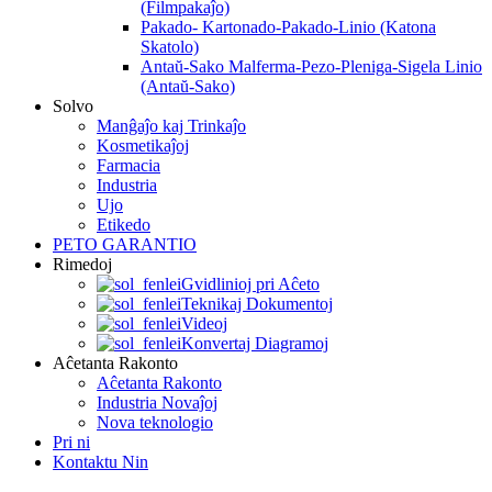
(Filmpakaĵo)
Pakado- Kartonado-Pakado-Linio (Katona
Skatolo)
Antaŭ-Sako Malferma-Pezo-Pleniga-Sigela Linio
(Antaŭ-Sako)
Solvo
Manĝaĵo kaj Trinkaĵo
Kosmetikaĵoj
Farmacia
Industria
Ujo
Etikedo
PETO GARANTIO
Rimedoj
Gvidlinioj pri Aĉeto
Teknikaj Dokumentoj
Videoj
Konvertaj Diagramoj
Aĉetanta Rakonto
Aĉetanta Rakonto
Industria Novaĵoj
Nova teknologio
Pri ni
Kontaktu Nin