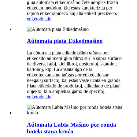
glua aŭtomata etikedmaŝino ĉefe adoptas frotan
etikedan metodon, kiu estas karakterizita per
rapida etikedrapideco kaj alta etiked-precizeco.
enketo
detalo
Aŭtomata plata Etikedmaŝino
La aŭtomata plata etikedmaŝino taŭgas por
etikedado aŭ mem-glua filmo sur la supra surfaco
de diversaj aĵoj, kiel libroj, dosierujoj, skatoloj,
kartonoj, ktp. La anstataŭigo de la
etikedmekanismo taŭgas por etikedado sur
neegalaj surfacoj, kaj estas vaste uzata en granda
Plata etikedado de produktoj, etikedado de plataj
objektoj kun ampleksa gamo de specifoj.
enketo
detalo
Aŭtomata Labla Maŝino por ronda
botela stana kruĉo