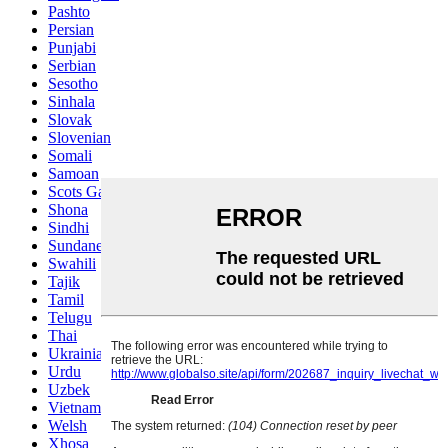
Pashto
Persian
Punjabi
Serbian
Sesotho
Sinhala
Slovak
Slovenian
Somali
Samoan
Scots Gaelic
Shona
Sindhi
Sundanese
Swahili
Tajik
Tamil
Telugu
Thai
Ukrainian
Urdu
Uzbek
Vietnamese
Welsh
Xhosa