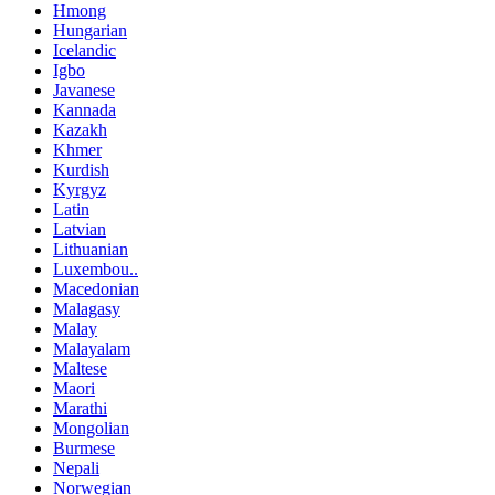
Hmong
Hungarian
Icelandic
Igbo
Javanese
Kannada
Kazakh
Khmer
Kurdish
Kyrgyz
Latin
Latvian
Lithuanian
Luxembou..
Macedonian
Malagasy
Malay
Malayalam
Maltese
Maori
Marathi
Mongolian
Burmese
Nepali
Norwegian