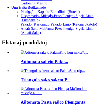
Cartoning Maŝino
Unu Halta Butikumado
Plenigaĵo - Kapado-Etikedlinio (Botelo)
Dispremado- Miksaĵo-Pezo-Pleniga -Sigela Linio
(Filmpakaĵo)
Pakado- Kartonado-Pakado-Linio (Katona Skatolo)
Antaŭ-Sako Malferma-Pezo-Pleniga-Sigela Linio
(Antaŭ-Sako)
Elstaraj produktoj
Aŭtomata saketo Pako...
Triangula sako saketo P...
Aŭtomata Pasta saŭco Pleniganta