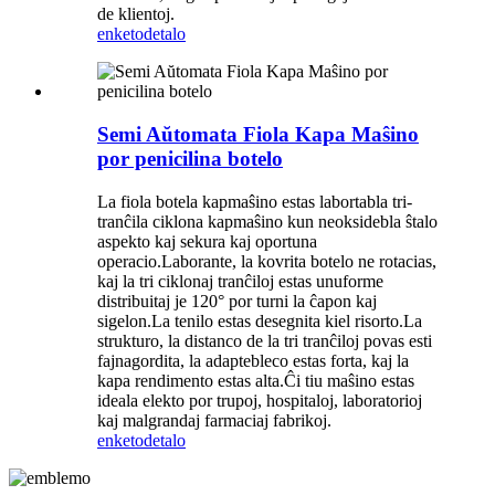
de klientoj.
enketo
detalo
Semi Aŭtomata Fiola Kapa Maŝino
por penicilina botelo
La fiola botela kapmaŝino estas labortabla tri-
tranĉila ciklona kapmaŝino kun neoksidebla ŝtalo
aspekto kaj sekura kaj oportuna
operacio.Laborante, la kovrita botelo ne rotacias,
kaj la tri ciklonaj tranĉiloj estas unuforme
distribuitaj je 120° por turni la ĉapon kaj
sigelon.La tenilo estas desegnita kiel risorto.La
strukturo, la distanco de la tri tranĉiloj povas esti
fajnagordita, la adaptebleco estas forta, kaj la
kapa rendimento estas alta.Ĉi tiu maŝino estas
ideala elekto por trupoj, hospitaloj, laboratorioj
kaj malgrandaj farmaciaj fabrikoj.
enketo
detalo