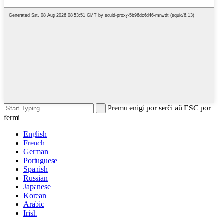
Premu enigi por serĉi aŭ ESC por
fermi
English
French
German
Portuguese
Spanish
Russian
Japanese
Korean
Arabic
Irish