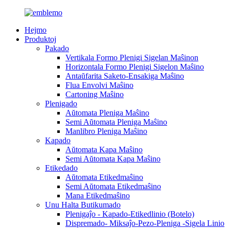
Hejmo
Produktoj
Pakado
Vertikala Formo Plenigi Sigelan Maŝinon
Horizontala Formo Plenigi Sigelon Maŝino
Antaŭfarita Saketo-Ensakiga Maŝino
Flua Envolvi Maŝino
Cartoning Maŝino
Plenigado
Aŭtomata Pleniga Maŝino
Semi Aŭtomata Pleniga Maŝino
Manlibro Pleniga Maŝino
Kapado
Aŭtomata Kapa Maŝino
Semi Aŭtomata Kapa Maŝino
Etikedado
Aŭtomata Etikedmaŝino
Semi Aŭtomata Etikedmaŝino
Mana Etikedmaŝino
Unu Halta Butikumado
Plenigaĵo - Kapado-Etikedlinio (Botelo)
Dispremado- Miksaĵo-Pezo-Pleniga -Sigela Linio