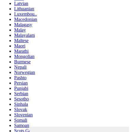
Latvian
Lithuanian
Luxembou..
Macedonian
Malagasy
Malay
Malayalam
Maltese
Maori
Marathi
Mongolian
Burmese
Nepali
Norwegian
Pashto
Persian
Punjabi
Serbian
Sesotho
Sinhala
Slovak
Slovenian
Somali
Samoan
Scots Gaelic