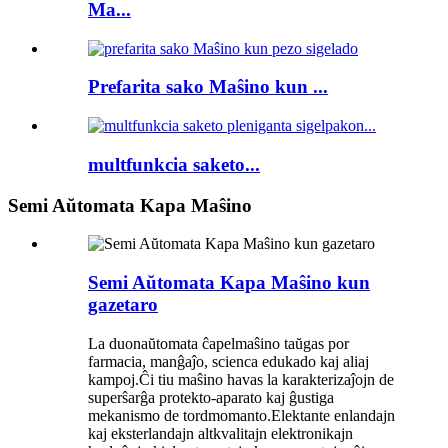
Ma...
Prefarita sako Maŝino kun ...
multfunkcia saketo...
Semi Aŭtomata Kapa Maŝino
Semi Aŭtomata Kapa Maŝino kun
gazetaro
La duonaŭtomata ĉapelmaŝino taŭgas por
farmacia, manĝaĵo, scienca edukado kaj aliaj
kampoj.Ĉi tiu maŝino havas la karakterizaĵojn de
superŝarĝa protekto-aparato kaj ĝustiga
mekanismo de tordmomanto.Elektante enlandajn
kaj eksterlandajn altkvalitajn elektronikajn