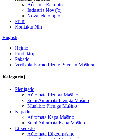
Aĉetanta Rakonto
Industria Novaĵoj
Nova teknologio
Pri ni
Kontaktu Nin
English
Hejmo
Produktoj
Pakado
Vertikala Formo Plenigi Sigelan Maŝinon
Kategorioj
Plenigado
Aŭtomata Pleniga Maŝino
Semi Aŭtomata Pleniga Maŝino
Manlibro Pleniga Maŝino
Kapado
Aŭtomata Kapa Maŝino
Semi Aŭtomata Kapa Maŝino
Etikedado
Aŭtomata Etikedmaŝino