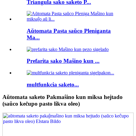
Triangula sako saketo P...
Aŭtomata Pasta saŭco Pleniganta
Ma...
Prefarita sako Maŝino kun ...
multfunkcia saketo...
Aŭtomata saketo Pakmaŝino kun miksa hejtado
(saŭco keĉupo pasto likva oleo)