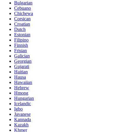
Bulgarian
Cebuano
Chichewa
Corsican
Croatian
Dutch
Estonian
Filipino
Finnish
Frisian
Galician
Georgian
Gujarati
Haitian
Hausa
Hawaiian
Hebrew
Hmong
Hungarian
Icelandic
Igbo
Javanese
Kannada
Kazakh
Khmer