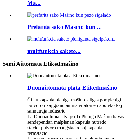
Ma...
Prefarita sako Maŝino kun ...
multfunkcia saketo...
Semi Aŭtomata Etikedmaŝino
Duonaŭtomata plata Etikedmaŝino
Ĉi tiu kapsula pleniga maŝino taŭgas por plenigi
pulvoron kaj granulan materialon en apoteko kaj
sannutraĵa industrio.
La Duonaŭtomata Kapsula Pleniga Maŝino havas
sendependan malplenan kapsula nutrado
stacio, pulvora manĝstacio kaj kapsula
fermstacio.
La meza procezo devas esti prilaborita mane.