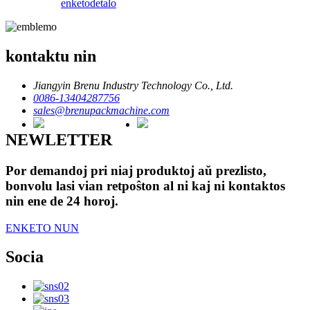
enketo
detalo
kontaktu nin
Jiangyin Brenu Industry Technology Co., Ltd.
0086-13404287756
sales@brenupackmachine.com
NEWLETTER
Por demandoj pri niaj produktoj aŭ prezlisto,
bonvolu lasi vian retpoŝton al ni kaj ni kontaktos
nin ene de 24 horoj.
ENKETO NUN
Socia