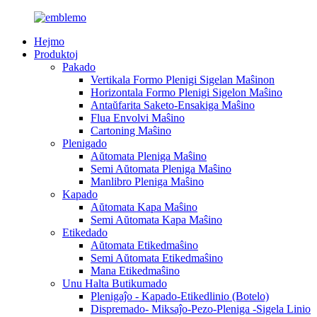
Hejmo
Produktoj
Pakado
Vertikala Formo Plenigi Sigelan Maŝinon
Horizontala Formo Plenigi Sigelon Maŝino
Antaŭfarita Saketo-Ensakiga Maŝino
Flua Envolvi Maŝino
Cartoning Maŝino
Plenigado
Aŭtomata Pleniga Maŝino
Semi Aŭtomata Pleniga Maŝino
Manlibro Pleniga Maŝino
Kapado
Aŭtomata Kapa Maŝino
Semi Aŭtomata Kapa Maŝino
Etikedado
Aŭtomata Etikedmaŝino
Semi Aŭtomata Etikedmaŝino
Mana Etikedmaŝino
Unu Halta Butikumado
Plenigaĵo - Kapado-Etikedlinio (Botelo)
Dispremado- Miksaĵo-Pezo-Pleniga -Sigela Linio