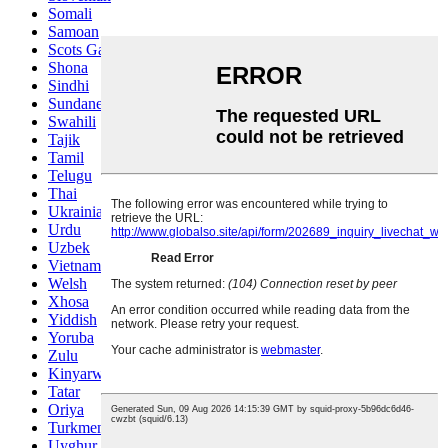
Somali
Samoan
Scots Gaelic
Shona
Sindhi
Sundanese
Swahili
Tajik
Tamil
Telugu
Thai
Ukrainian
Urdu
Uzbek
Vietnamese
Welsh
Xhosa
Yiddish
Yoruba
Zulu
Kinyarwanda
Tatar
Oriya
Turkmen
Uyghur