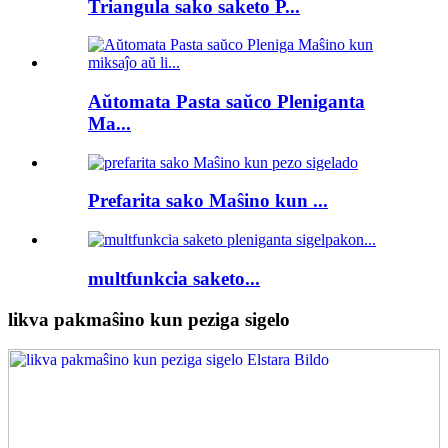
Triangula sako saketo P...
Aŭtomata Pasta saŭco Pleniganta
Ma...
Prefarita sako Maŝino kun ...
multfunkcia saketo...
likva pakmaŝino kun peziga sigelo