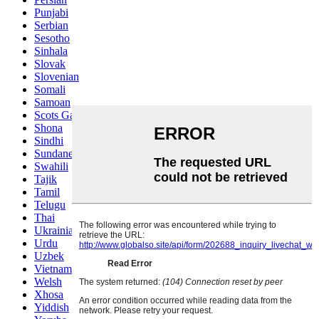
Punjabi
Serbian
Sesotho
Sinhala
Slovak
Slovenian
Somali
Samoan
Scots Gaelic
Shona
Sindhi
Sundanese
Swahili
Tajik
Tamil
Telugu
Thai
Ukrainian
Urdu
Uzbek
Vietnamese
Welsh
Xhosa
Yiddish