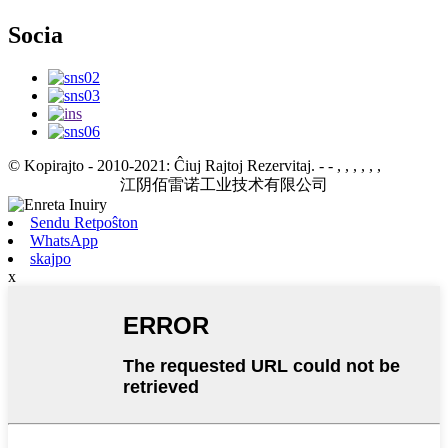
Socia
© Kopirajto - 2010-2021: Ĉiuj Rajtoj Rezervitaj.
- - , , , , , ,
江阴佰雷诺工业技术有限公司
Sendu Retpoŝton
WhatsApp
skajpo
x