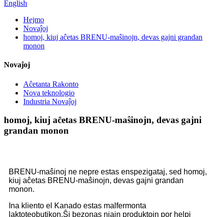
English
Hejmo
Novaĵoj
homoj, kiuj aĉetas BRENU-maŝinojn, devas gajni grandan
monon
Novaĵoj
Aĉetanta Rakonto
Nova teknologio
Industria Novaĵoj
homoj, kiuj aĉetas BRENU-maŝinojn, devas gajni
grandan monon
BRENU-maŝinoj ne nepre estas enspezigataj, sed homoj,
kiuj aĉetas BRENU-maŝinojn, devas gajni grandan
monon.
Ina kliento el Kanado estas malfermonta
laktoteobutikon.Ŝi bezonas niajn produktojn por helpi