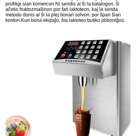
profitigi sian komercon.Ni sendis al ŝi la katalogon, ŝi
aĉetis fruktozmaŝinon por fari laktoteon, kaj la senda
metodo donis al ŝi la plej bonan solvon. por ŝpari ŝian
koston.Kun bona ekipaĵo, ŝia laktoteo butiko pliboniĝos.