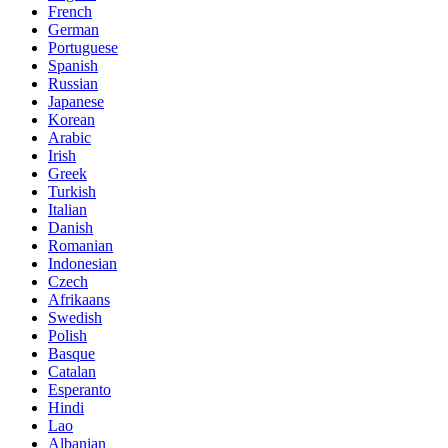
French
German
Portuguese
Spanish
Russian
Japanese
Korean
Arabic
Irish
Greek
Turkish
Italian
Danish
Romanian
Indonesian
Czech
Afrikaans
Swedish
Polish
Basque
Catalan
Esperanto
Hindi
Lao
Albanian