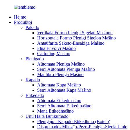
Hejmo
Produktoj
Pakado
Vertikala Formo Plenigi Sigelan Maŝinon
Horizontala Formo Plenigi Sigelon Maŝino
Antaŭfarita Saketo-Ensakiga Maŝino
Flua Envolvi Maŝino
Cartoning Maŝino
Plenigado
Aŭtomata Pleniga Maŝino
Semi Aŭtomata Pleniga Maŝino
Manlibro Pleniga Maŝino
Kapado
Aŭtomata Kapa Maŝino
Semi Aŭtomata Kapa Maŝino
Etikedado
Aŭtomata Etikedmaŝino
Semi Aŭtomata Etikedmaŝino
Mana Etikedmaŝino
Unu Halta Butikumado
Plenigaĵo - Kapado-Etikedlinio (Botelo)
Dispremado- Miksaĵo-Pezo-Pleniga -Sigela Linio